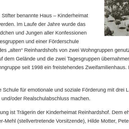
 Stifter benannte Haus – Kinderheimat
erden. Im Laufe der Jahre wurde das
ädchen und Jungen aller Konfessionen
gesgruppen und einer Förderschule
des „alten“ Reinhardshofs von zwei Wohngruppen genutz
uf dem Gelände und die zwei Tagesgruppen übernahme
gruppe seit 1998 ein freistehendes Zweifamilienhaus.
 Schule für emotionale und soziale Förderung mit drei 
– und/oder Realschulabschluss machen.
tung ist Trägerin der Kinderheimat Reinhardshof. Dem eh
er-Mehl (stellvertretende Vorsitzende), Hilde Motter, P